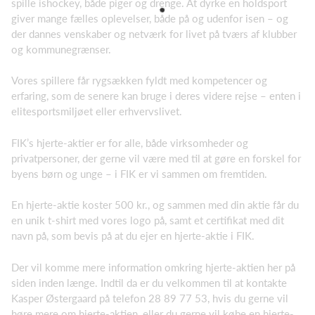
spille ishockey, både piger og drenge. At dyrke en holdsport
giver mange fælles oplevelser, både på og udenfor isen – og
der dannes venskaber og netværk for livet på tværs af klubber
og kommunegrænser.
Vores spillere får rygsækken fyldt med kompetencer og
erfaring, som de senere kan bruge i deres videre rejse – enten i
elitesportsmiljøet eller erhvervslivet.
FIK’s hjerte-aktier er for alle, både virksomheder og
privatpersoner, der gerne vil være med til at gøre en forskel for
byens børn og unge – i FIK er vi sammen om fremtiden.
En hjerte-aktie koster 500 kr., og sammen med din aktie får du
en unik t-shirt med vores logo på, samt et certifikat med dit
navn på, som bevis på at du ejer en hjerte-aktie i FIK.
Der vil komme mere information omkring hjerte-aktien her på
siden inden længe. Indtil da er du velkommen til at kontakte
Kasper Østergaard på telefon 28 89 77 53, hvis du gerne vil
høre mere om hjerte-aktien, eller du gerne vil købe en hjerte-